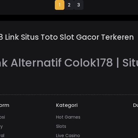
1
2
3
8 Link Situs Toto Slot Gacor Terkeren
nk Alternatif Colok178 | S
form
Kategori
D
si
Hot Games
ty
Slots
ral
Live Casino