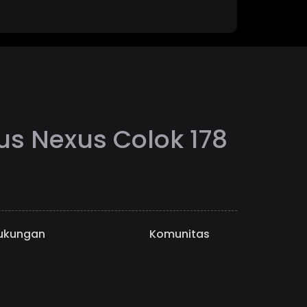
itus Nexus Colok 178
ukungan
Komunitas