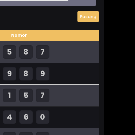
Pasang
Nomor
5
8
7
9
8
9
1
5
7
4
6
0