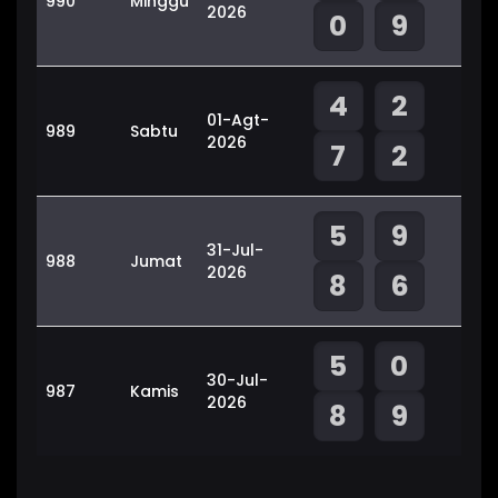
990
Minggu
2026
0
9
4
2
01-Agt-
989
Sabtu
2026
7
2
5
9
31-Jul-
988
Jumat
2026
8
6
5
0
30-Jul-
987
Kamis
2026
8
9