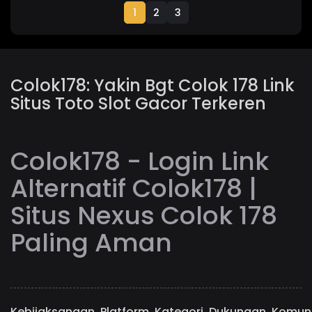
1
2
3
Colok178: Yakin Bgt Colok 178 Link
Situs Toto Slot Gacor Terkeren
Colok178 - Login Link
Alternatif Colok178 |
Situs Nexus Colok 178
Paling Aman
Kebijaksanaan
Platform
Kategori
Dukungan
Komun