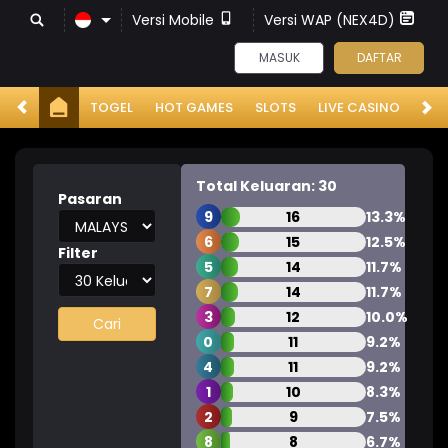
Versi Mobile
Versi WAP (NEX4D)
MASUK
DAFTAR
TOGEL
HOT GAMES
SLOTS
LIVE CASINO
RA
Total Keluaran: 30
Pasaran
9
16
13.3%
6
15
12.5%
Filter
5
14
11.7%
7
14
11.7%
3
12
10.0%
Cari
0
11
9.2%
4
11
9.2%
1
10
8.3%
2
9
7.5%
8
8
6.7%