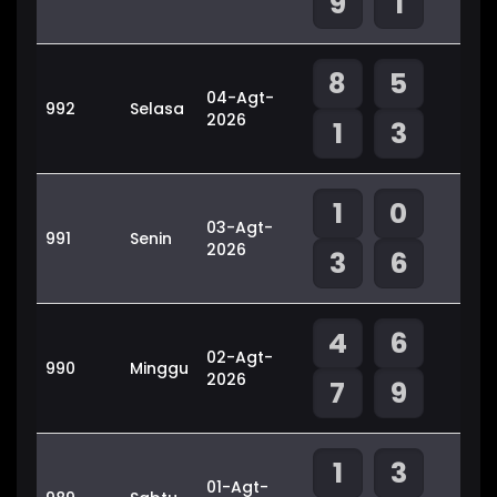
9
1
8
5
04-Agt-
992
Selasa
2026
1
3
1
0
03-Agt-
991
Senin
2026
3
6
4
6
02-Agt-
990
Minggu
2026
7
9
1
3
01-Agt-