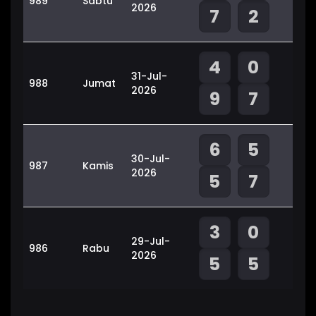
989
Sabtu
2026
7
2
4
0
31-Jul-
988
Jumat
2026
9
7
6
5
30-Jul-
987
Kamis
2026
5
7
3
0
29-Jul-
986
Rabu
2026
5
5