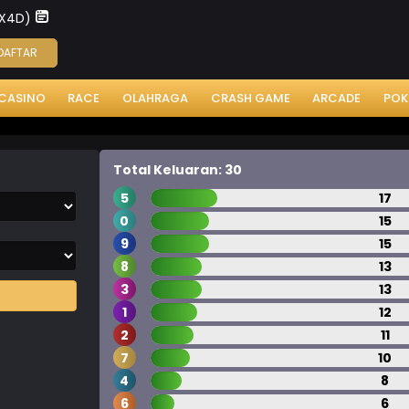
EX4D)
DAFTAR
 CASINO
RACE
OLAHRAGA
CRASH GAME
ARCADE
POK
Total Keluaran: 30
5
17
0
15
9
15
8
13
3
13
1
12
2
11
7
10
4
8
6
6