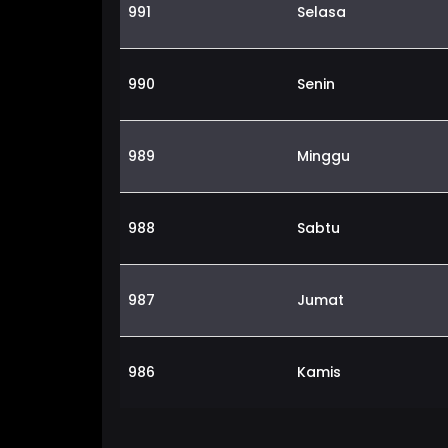
991
Selasa
990
Senin
989
Minggu
988
Sabtu
987
Jumat
986
Kamis