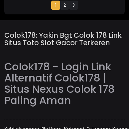
1
2
3
Colok178: Yakin Bgt Colok 178 Link
Situs Toto Slot Gacor Terkeren
Colok178 - Login Link
Alternatif Colok178 |
Situs Nexus Colok 178
Paling Aman
Kebijaksanaan
Platform
Kategori
Dukungan
Komun