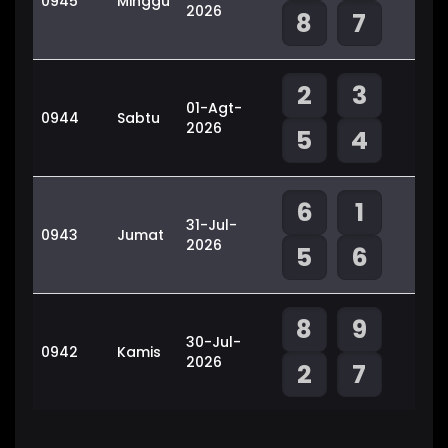
0945
Minggu
2026
8
7
2
3
01-Agt-
0944
Sabtu
2026
5
4
6
1
31-Jul-
0943
Jumat
2026
5
6
8
9
30-Jul-
0942
Kamis
2026
2
7