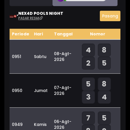
NEX4D POOLS NIGHT
Pasang
PASAR RESMI
Periode
Hari
Tanggal
Nomor
4
8
08-Agt-
0951
Sabtu
2026
2
5
5
8
07-Agt-
0950
Jumat
2026
3
4
7
5
06-Agt-
0949
Kamis
2026