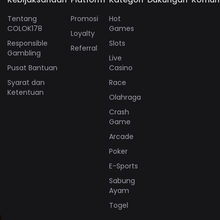
Tentang
Promosi
Hot
COLOK178
Games
Loyalty
Responsible
Slots
Referral
Gambling
Live
Pusat Bantuan
Casino
Syarat dan
Race
Ketentuan
Olahraga
Crash
Game
Arcade
Poker
E-Sports
Sabung
Ayam
Togel