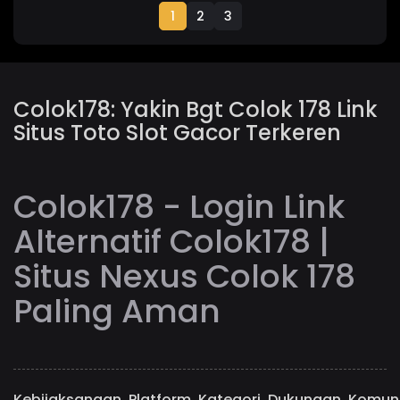
1
2
3
Colok178: Yakin Bgt Colok 178 Link
Situs Toto Slot Gacor Terkeren
Colok178 - Login Link
Alternatif Colok178 |
Situs Nexus Colok 178
Paling Aman
Kebijaksanaan
Platform
Kategori
Dukungan
Komun