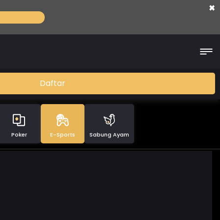
×
Daftar
Poker
E-Sports
Sabung Ayam