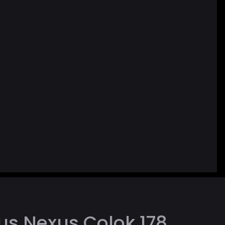
itus Nexus Colok 178