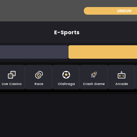
UNDUH
E-Sports
Live Casino
Race
Olahraga
Crash Game
Arcade