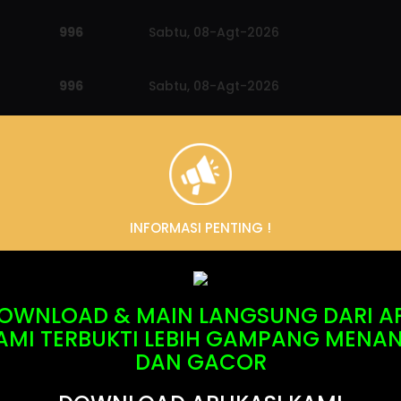
996
Sabtu, 08-Agt-2026
996
Sabtu, 08-Agt-2026
995
Sabtu, 08-Agt-2026
996
Sabtu, 08-Agt-2026
INFORMASI PENTING !
996
Sabtu, 08-Agt-2026
996
Sabtu, 08-Agt-2026
OWNLOAD & MAIN LANGSUNG DARI A
AMI TERBUKTI LEBIH GAMPANG MENA
995
Sabtu, 08-Agt-2026
DAN GACOR
995
Sabtu, 08-Agt-2026