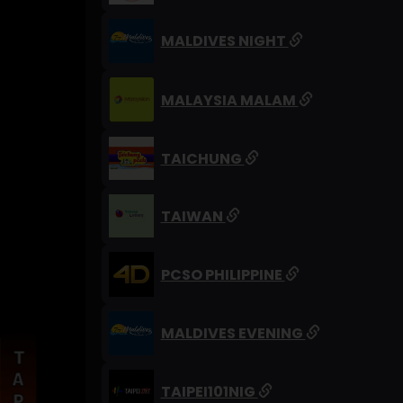
MALDIVES NIGHT
MALAYSIA MALAM
TAICHUNG
TAIWAN
PCSO PHILIPPINE
MALDIVES EVENING
TAIPEI101NIG