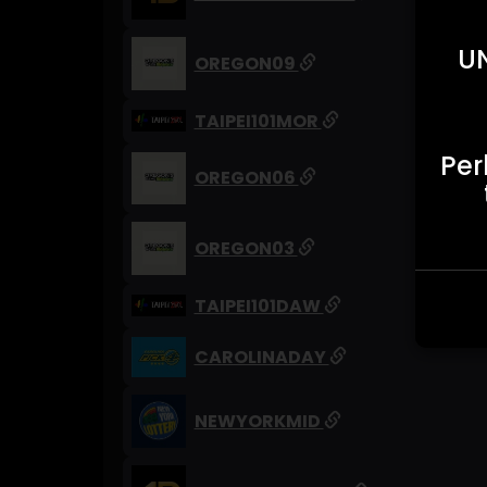
U
OREGON09
TAIPEI101MOR
Per
OREGON06
OREGON03
TAIPEI101DAW
CAROLINADAY
NEWYORKMID