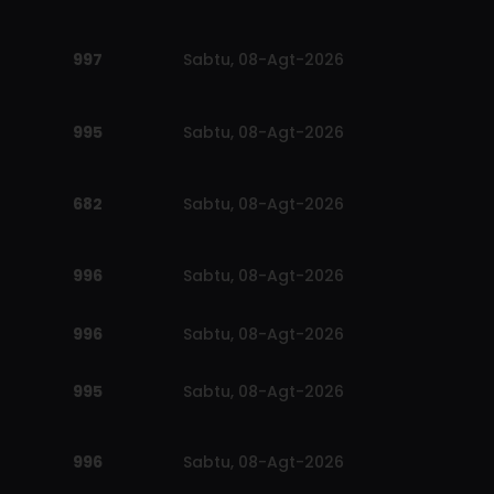
997
Sabtu, 08-Agt-2026
995
Sabtu, 08-Agt-2026
682
Sabtu, 08-Agt-2026
996
Sabtu, 08-Agt-2026
996
Sabtu, 08-Agt-2026
995
Sabtu, 08-Agt-2026
996
Sabtu, 08-Agt-2026