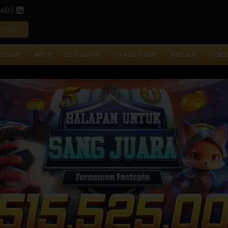
X4D)
AFTAR
CASINO
RACE
OLAHRAGA
CRASH GAME
ARCADE
POKE