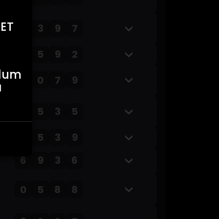
ET
3
3
9
7
1
5
9
2
elum
6
0
7
9
a
1
5
3
5
7
5
3
9
6
9
3
6
0
5
8
8