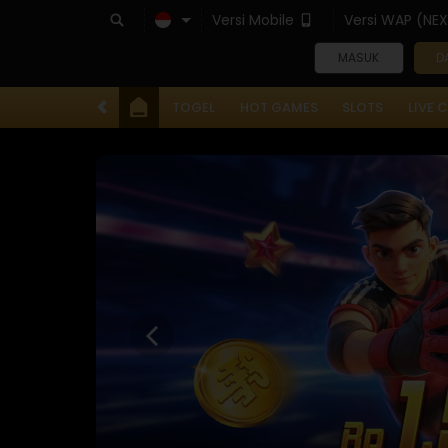
Versi Mobile
Versi WAP (NE
MASUK
D
TOGEL
HOT GAMES
SLOTS
LIVE 