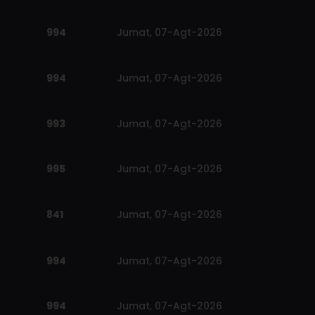
994
Jumat, 07-Agt-2026
994
Jumat, 07-Agt-2026
993
Jumat, 07-Agt-2026
995
Jumat, 07-Agt-2026
841
Jumat, 07-Agt-2026
994
Jumat, 07-Agt-2026
994
Jumat, 07-Agt-2026