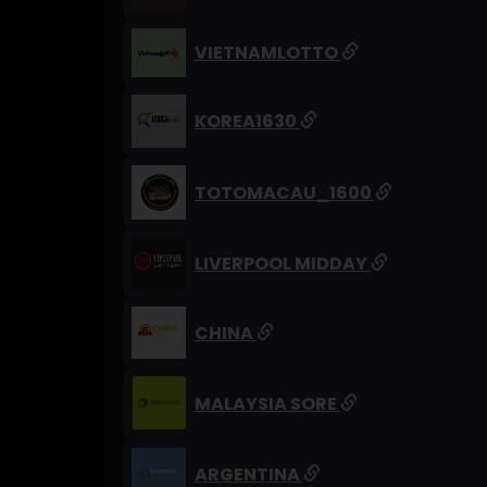
VIETNAMLOTTO
KOREA1630
TOTOMACAU_1600
LIVERPOOL MIDDAY
CHINA
MALAYSIA SORE
ARGENTINA