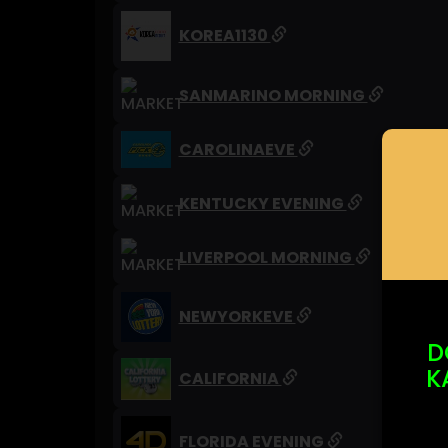
KOREA1130
SANMARINO MORNING
CAROLINAEVE
KENTUCKY EVENING
LIVERPOOL MORNING
NEWYORKEVE
D
K
CALIFORNIA
FLORIDA EVENING