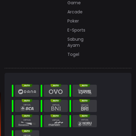
Game
Arcade
Poker
E-Sports
Sabung
Ayam
Togel