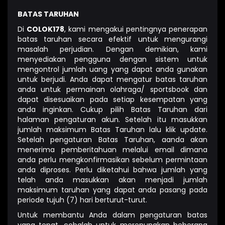
BATAS TARUHAN
Di
COLOK178
, kami mengakui pentingnya penerapan
batas taruhan secara efektif untuk mengurangi
masalah perjudian. Dengan demikian, kami
menyediakan pengguna dengan sistem untuk
mengontrol jumlah uang yang dapat anda gunakan
untuk berjudi. Anda dapat mengatur batas taruhan
anda untuk permainan olahraga/ sportsbook dan
dapat disesuaikan pada setiap kesempatan yang
anda inginkan. Cukup pilih Batas Taruhan dari
halaman pengaturan akun. Setelah itu masukkan
jumlah maksimum Batas Taruhan lalu klik update.
Setelah pengaturan Batas Taruhan, aanda akan
menerima pemberitahuan melalui email dimana
anda perlu mengkonfirmasikan sebelum permintaan
anda diproses. Perlu diketahui bahwa jumlah yang
telah anda masukkan akan menjadi jumlah
maksimum taruhan yang dapat anda pasang pada
periode tujuh (7) hari berturut-turut.
Untuk membantu Anda dalam pengaturan batas