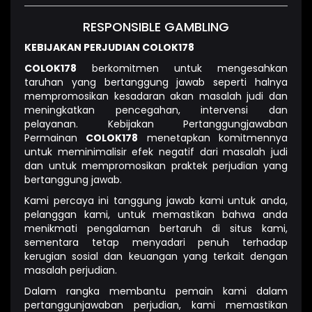
RESPONSIBLE GAMBLING
KEBIJAKAN PERJUDIAN COLOK178
COLOK178
berkomitmen untuk mengesahkan
taruhan yang bertanggung jawab seperti halnya
mempromosikan kesadaran akan masalah judi dan
meningkatkan pencegahan, intervensi dan
pelayanan. Kebijakan Pertanggungjawaban
Permainan
COLOK178
menetapkan komitmennya
untuk meminimalisir efek negatif dari masalah judi
dan untuk mempromosikan praktek perjudian yang
bertanggung jawab.
Kami percaya ini tanggung jawab kami untuk anda,
pelanggan kami, untuk memastikan bahwa anda
menikmati pengalaman bertaruh di situs kami,
sementara tetap menyadari penuh terhadap
kerugian sosial dan keuangan yang terkait dengan
masalah perjudian.
Dalam rangka membantu pemain kami dalam
pertanggunjawaban perjudian, kami memastikan