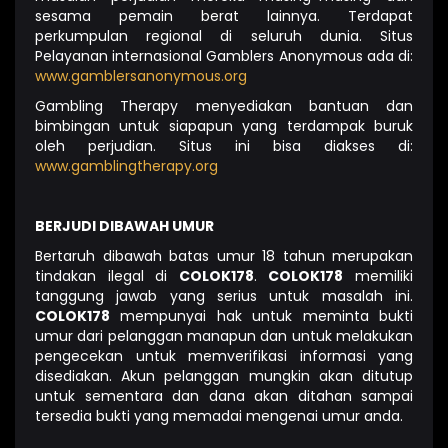
sesama pemain berat lainnya. Terdapat
perkumpulan regional di seluruh dunia. Situs
Pelayanan internasional Gamblers Anonymous ada di:
www.gamblersanonymous.org
Gambling Therapy menyediakan bantuan dan
bimbingan untuk siapapun yang terdampak buruk
oleh perjudian. Situs ini bisa diakses di:
www.gamblingtherapy.org
BERJUDI DIBAWAH UMUR
Bertaruh dibawah batas umur 18 tahun merupakan
tindakan ilegal di
COLOK178
.
COLOK178
memiliki
tanggung jawab yang serius untuk masalah ini.
COLOK178
mempunyai hak untuk meminta bukti
umur dari pelanggan manapun dan untuk melakukan
pengecekan untuk memverifikasi informasi yang
disediakan. Akun pelanggan mungkin akan ditutup
untuk sementara dan dana akan ditahan sampai
tersedia bukti yang memadai mengenai umur anda.