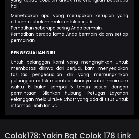
yang tepat, cobalah untuk merenungkan beberapa
hal :
Menetapkan apa yang merupakan kerugian yang
diterima sebelum mulai untuk berjudi.
Perhatikan seberapa sering Anda bermain.
Perhatikan berapa lama Anda bermain dalam setiap
permainan.
PENGECUALIAN DIRI
Untuk pelanggan kami yang menginginkan untuk
membatasi dirinya dari berjudi, kami menyediakan
fasilitas pengecualian diri yang memungkinkan
pelanggan untuk menutup akunnya untuk minimum
waktu 6 bulan sampai 5 tahun sesuai dengan
permintaan. Silahkan hubungi Petugas Layanan
Pelanggan melalui “Live Chat” yang ada di situs untuk
informasi lebih lanjut.
Colok178: Yakin Bgt Colok 178 Link