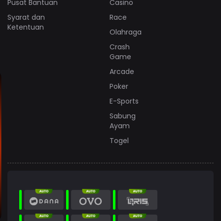
Pusat Bantuan
Casino
Syarat dan
Race
Ketentuan
Olahraga
Crash
Game
Arcade
Poker
E-Sports
Sabung
Ayam
Togel