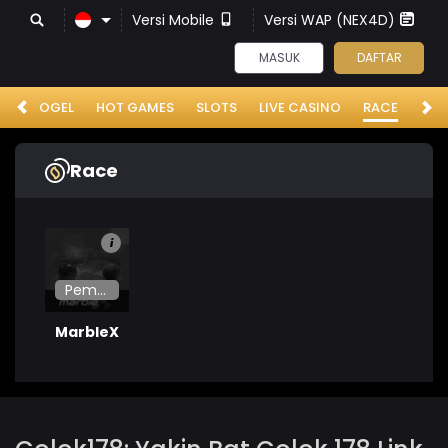
Versi Mobile
Versi WAP (NEX4D)
MASUK
DAFTAR
TOGEL
HOT GAMES
SLOTS
LIVE CASINO
RACE
OLA
Race
i
MarbleX