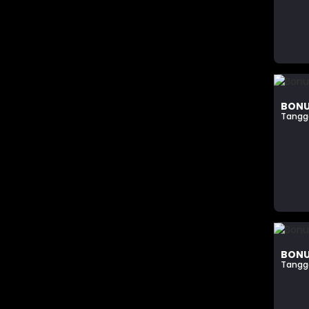
BONU
Tangga
BONU
Tangga