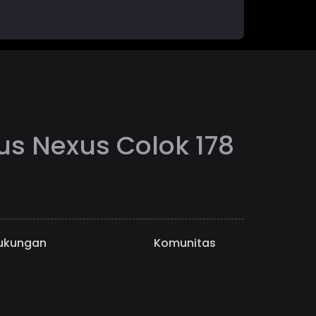
itus Nexus Colok 178
ukungan
Komunitas