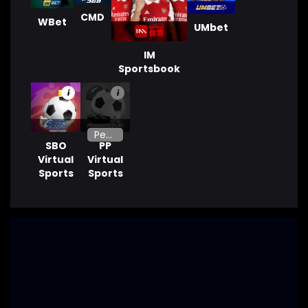
CMD
WBet
UMbet
IM
Sportsbook
i
i
SBO
PP
Virtual
Virtual
Sports
Sports