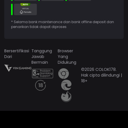
* Selama bank maintenance dan bank offline deposit dan
penarikan tidak dapat diproses
Bersertifikasi
Tanggung
Browser
Dari
Jawab
Yang
Bermain
Didukung
©2026 COLOK178.
Hak cipta dilindungi |
18+