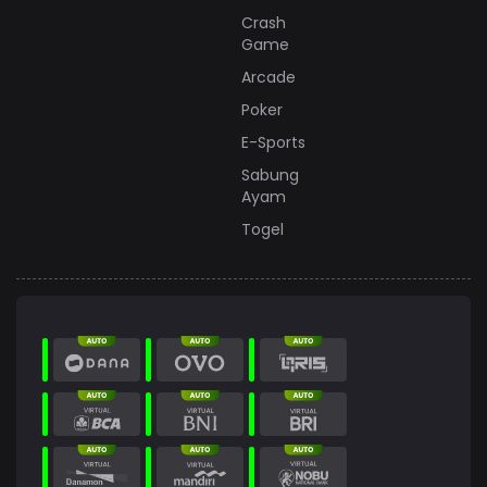
Crash
Game
Arcade
Poker
E-Sports
Sabung
Ayam
Togel