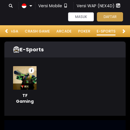
Versi Mobile
Versi WAP (NEX4D)
MASUK
DAFTAR
LAHRAGA
CRASH GAME
ARCADE
POKER
E-SPORTS
SAB
E-Sports
i
TF
Gaming