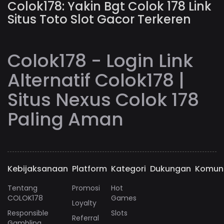
Colok178: Yakin Bgt Colok 178 Link
Situs Toto Slot Gacor Terkeren
Colok178 - Login Link
Alternatif Colok178 |
Situs Nexus Colok 178
Paling Aman
Kebijaksanaan
Platform
Kategori
Dukungan
Komun
Tentang
Promosi
Hot
COLOK178
Games
Loyalty
Responsible
Slots
Referral
Gambling