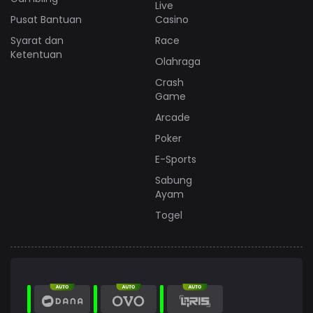
Live
Pusat Bantuan
Casino
Syarat dan
Race
Ketentuan
Olahraga
Crash
Game
Arcade
Poker
E-Sports
Sabung
Ayam
Togel