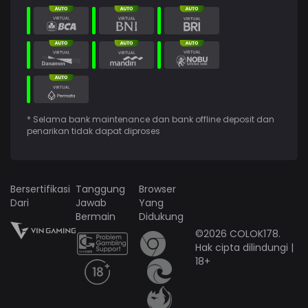
* Selama bank maintenance dan bank offline deposit dan
penarikan tidak dapat diproses
Bersertifikasi
Tanggung
Browser
Dari
Jawab
Yang
Bermain
Didukung
©2026 COLOK178.
Hak cipta dilindungi |
18+