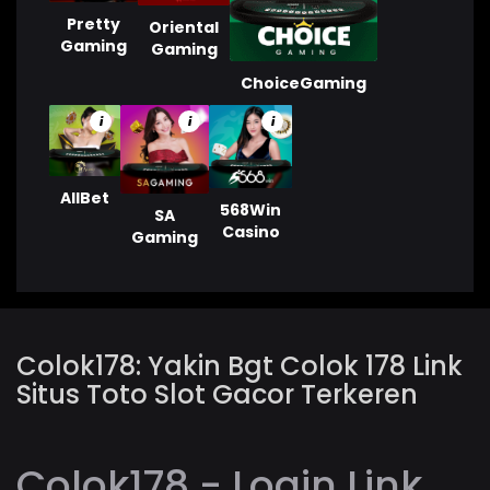
Pretty
Oriental
Gaming
Gaming
ChoiceGaming
i
i
i
AllBet
568Win
SA
Casino
Gaming
Colok178: Yakin Bgt Colok 178 Link
Situs Toto Slot Gacor Terkeren
Colok178 - Login Link