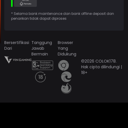
* Selama bank maintenance dan bank offline deposit dan
penarikan tidak dapat diproses
Bersertifikasi
Tanggung
Browser
Dari
Jawab
Yang
Bermain
Didukung
©2026 COLOK178.
Hak cipta dilindungi |
18+