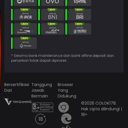
* Selama bank maintenance dan bank offline deposit dan
penarikan tidak dapat diproses
Bersertifikasi
Tanggung
Browser
Dari
Jawab
Yang
Bermain
Didukung
©2026 COLOK178.
Hak cipta dilindungi |
18+