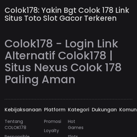
Colok178: Yakin Bgt Colok 178 Link
Situs Toto Slot Gacor Terkeren
Colok178 - Login Link
Alternatif Colok178 |
Situs Nexus Colok 178
Paling Aman
Kebijaksanaan
Platform
Kategori
Dukungan
Komun
Tentang
Promosi
Hot
COLOK178
Games
Loyalty
Responsible
Slots