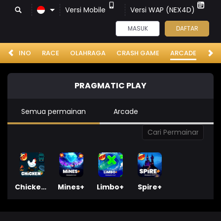
Versi Mobile
Versi WAP (NEX4D)
MASUK
DAFTAR
VE CASINO
RACE
OLAHRAGA
CRASH GAME
ARCADE
POK
PRAGMATIC PLAY
Semua permainan
Arcade
Chicken+
Mines+
Limbo+
Spire+