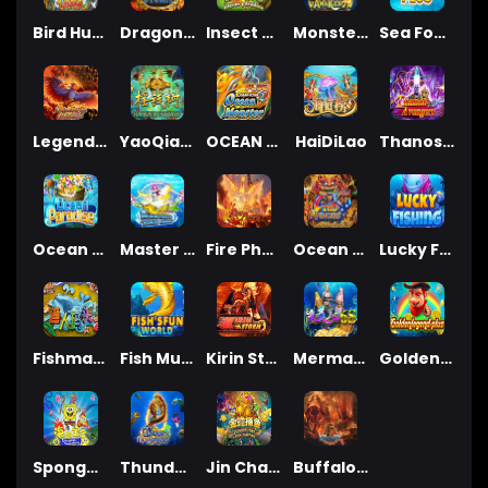
Bird Hunter
Dragon Storm
Insect Paradise
Monster Awaken plus
Sea Food Paradise II Plus
Legend of the phoenix
YaoQianShu
OCEAN MONSTER 2
HaiDiLao
Thanos Avengers
Ocean Paradise
Master Of The Deep
Fire Phoenix
Ocean King 3
Lucky Fishing
Fishman Wharf
Fish Music World
Kirin Storm
Mermaids-6s
Golden Legend Plus
Spongebob
Thunder Dragon
Jin Chan Bu Yu
Buffalo thunder