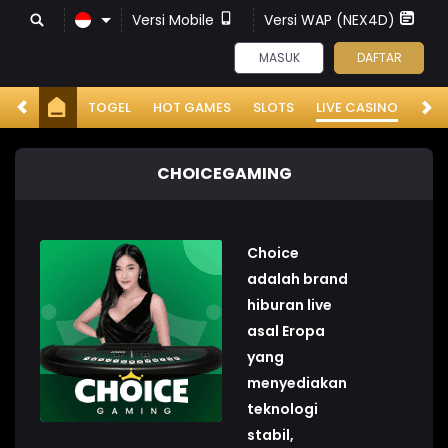
Versi Mobile
Versi WAP (NEX4D)
MASUK
DAFTAR
TOGEL
HOT GAMES
SLOTS
LIVE CASINO
RAC
CHOICEGAMING
Choice
adalah brand
hiburan live
asal Eropa
yang
menyediakan
teknologi
stabil,