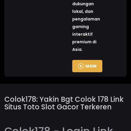
dukungan
lokal, dan
pengalaman
gaming
interaktif
premium di
Asia.
MAIN
Colok178: Yakin Bgt Colok 178 Link
Situs Toto Slot Gacor Terkeren