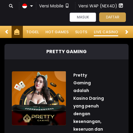
Versi Mobile
Versi WAP (NEX4D)
MASUK
DAFTAR
TOGEL
HOT GAMES
SLOTS
LIVE CASINO
RAC
PRETTY GAMING
Pretty
Gaming
adalah
Kasino Daring
yang penuh
dengan
kesenangan,
keseruan dan