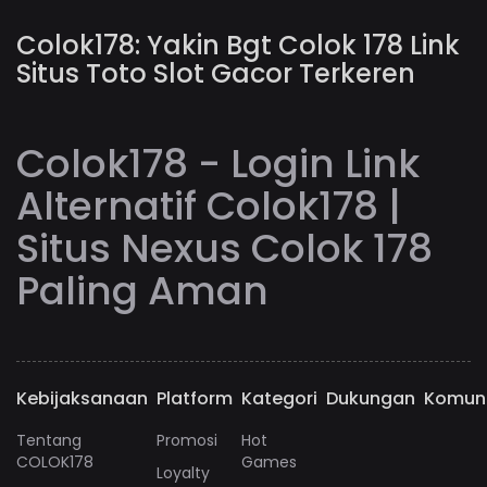
Colok178: Yakin Bgt Colok 178 Link
Situs Toto Slot Gacor Terkeren
Colok178 - Login Link
Alternatif Colok178 |
Situs Nexus Colok 178
Paling Aman
Kebijaksanaan
Platform
Kategori
Dukungan
Komun
Tentang
Promosi
Hot
COLOK178
Games
Loyalty