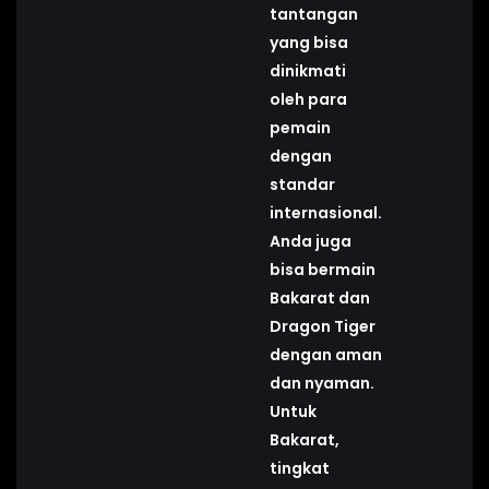
tantangan
yang bisa
dinikmati
oleh para
pemain
dengan
standar
internasional.
Anda juga
bisa bermain
Bakarat dan
Dragon Tiger
dengan aman
dan nyaman.
Untuk
Bakarat,
tingkat