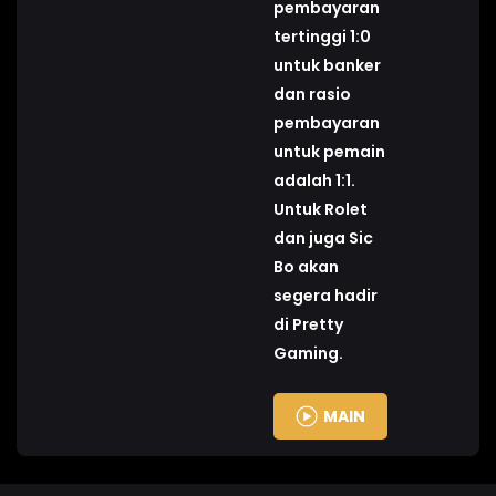
pembayaran
tertinggi 1:0
untuk banker
dan rasio
pembayaran
untuk pemain
adalah 1:1.
Untuk Rolet
dan juga Sic
Bo akan
segera hadir
di Pretty
Gaming.
MAIN