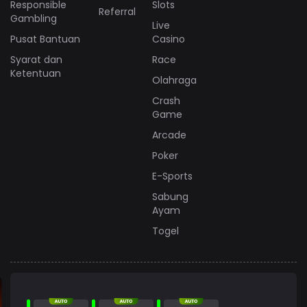
Responsible
Slots
Referral
Gambling
Live
Pusat Bantuan
Casino
Syarat dan
Race
Ketentuan
Olahraga
Crash
Game
Arcade
Poker
E-Sports
Sabung
Ayam
Togel