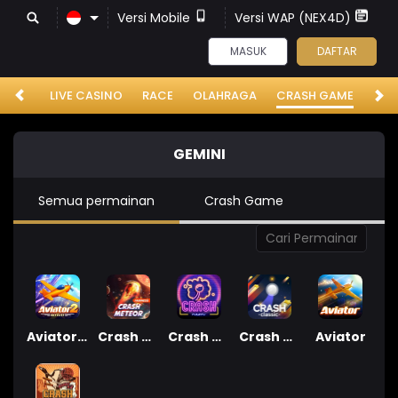
Versi Mobile
Versi WAP (NEX4D)
MASUK
DAFTAR
SLOTS
LIVE CASINO
RACE
OLAHRAGA
CRASH GAME
ARC
GEMINI
Semua permainan
Crash Game
Aviator2-Sky Elite
Crash Meteor
Crash Neon
Crash Classic
Aviator