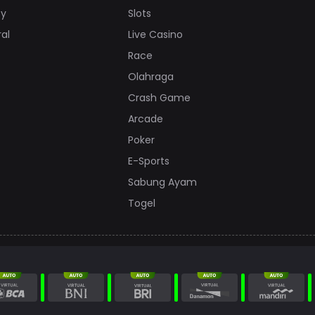
ty
Slots
ral
Live Casino
Race
Olahraga
Crash Game
Arcade
Poker
E-Sports
Sabung Ayam
Togel