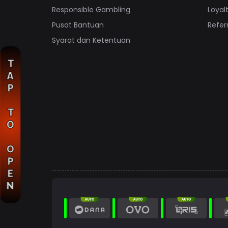
Responsible Gambling
Loyal
Pusat Bantuan
Refer
Syarat dan Ketentuan
TAP TO OPEN