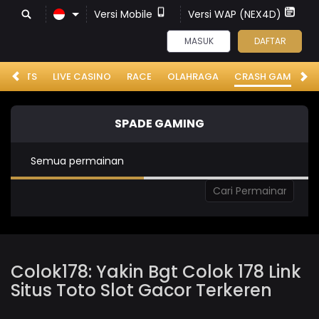
Versi Mobile
Versi WAP (NEX4D)
MASUK
DAFTAR
SLOTS
LIVE CASINO
RACE
OLAHRAGA
CRASH GAME
A
SPADE GAMING
Semua permainan
Colok178: Yakin Bgt Colok 178 Link
Situs Toto Slot Gacor Terkeren