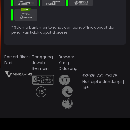
* Selama bank maintenance dan bank offline deposit dan
penarikan tidak dapat diproses
Bersertifikasi
Tanggung
Browser
Dari
Jawab
Yang
Bermain
Didukung
©2026 COLOK178.
Hak cipta dilindungi |
18+