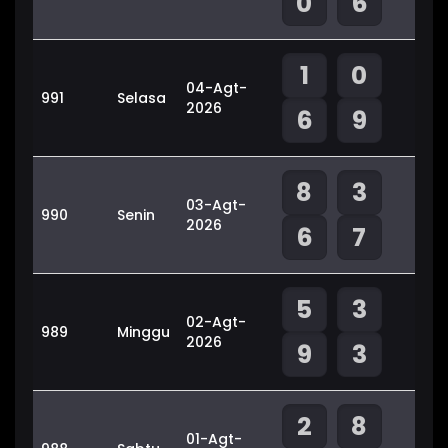
0
6
1
0
04-Agt-
991
Selasa
2026
6
9
8
3
03-Agt-
990
Senin
2026
6
7
5
3
02-Agt-
989
Minggu
2026
9
3
2
8
01-Agt-