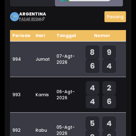
ARGENTINA
Pasang
PASAR RESMI
Periode
Hari
Tanggal
Nomor
8
9
07-Agt-
994
Jumat
2026
6
4
4
2
06-Agt-
993
Kamis
2026
4
6
5
4
05-Agt-
992
Rabu
2026