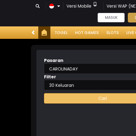
Versi Mobile
Versi WAP (N
MASUK
TOGEL
HOT GAMES
SLOTS
LIVE
Pasaran
Filter
Cari