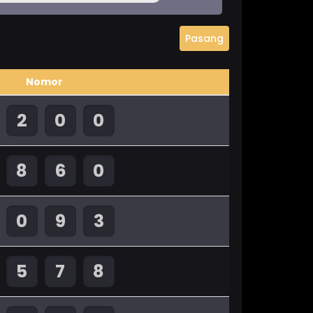
Pasang
Nomor
2
0
0
8
6
0
0
9
3
5
7
8