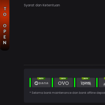
TAP TO OPEN
Syarat dan Ketentuan
* Selama bank maintenance dan bank offline deposi