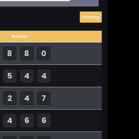
Pasang
Nomor
8
8
0
5
4
4
2
4
7
4
6
6