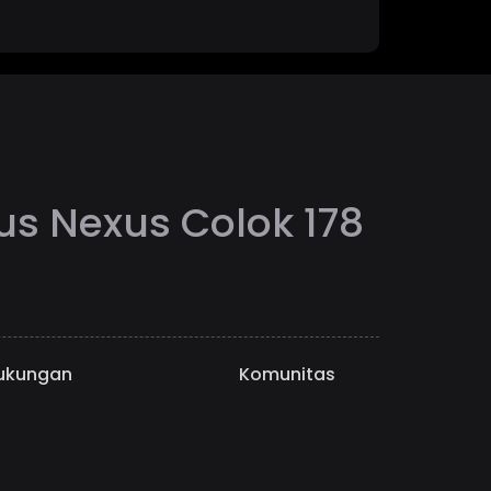
itus Nexus Colok 178
ukungan
Komunitas