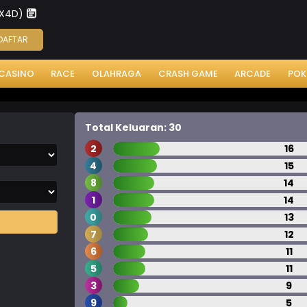
EX4D)
DAFTAR
 CASINO
RACE
OLAHRAGA
CRASH GAME
ARCADE
POK
Total Keluaran: 30
2
16
4
15
8
14
1
14
0
13
7
12
6
11
5
11
3
9
9
5