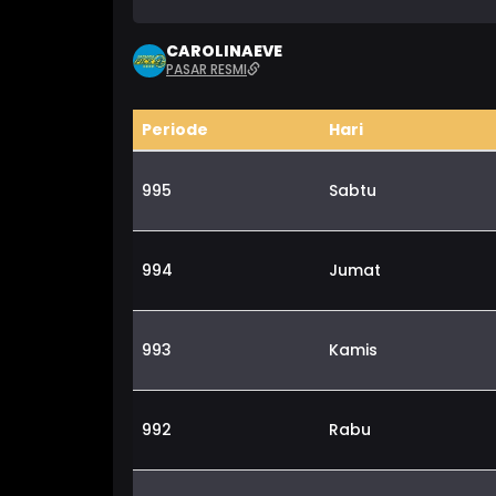
CAROLINAEVE
PASAR RESMI
Periode
Hari
995
Sabtu
994
Jumat
993
Kamis
992
Rabu