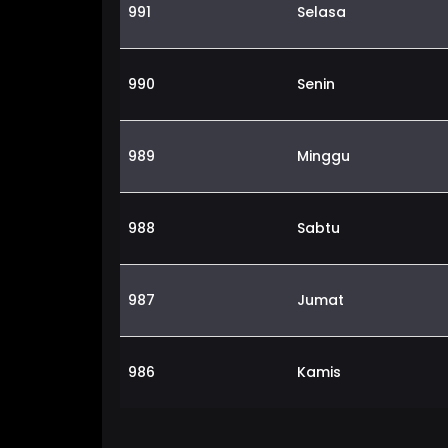
991
Selasa
990
Senin
989
Minggu
988
Sabtu
987
Jumat
986
Kamis