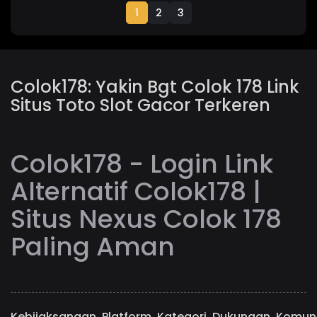
1
2
3
Colok178: Yakin Bgt Colok 178 Link
Situs Toto Slot Gacor Terkeren
Colok178 - Login Link
Alternatif Colok178 |
Situs Nexus Colok 178
Paling Aman
Kebijaksanaan
Platform
Kategori
Dukungan
Komun