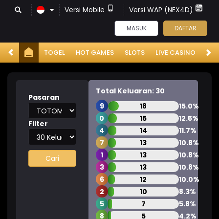
Versi Mobile
Versi WAP (NEX4D)
MASUK
DAFTAR
TOGEL
HOT GAMES
SLOTS
LIVE CASINO
RA
Total Keluaran: 30
Pasaran
9
18
15.0%
0
15
12.5%
Filter
4
14
11.7%
7
13
10.8%
1
13
10.8%
Cari
3
13
10.8%
6
12
10.0%
2
10
8.3%
5
7
5.8%
8
5
4.2%