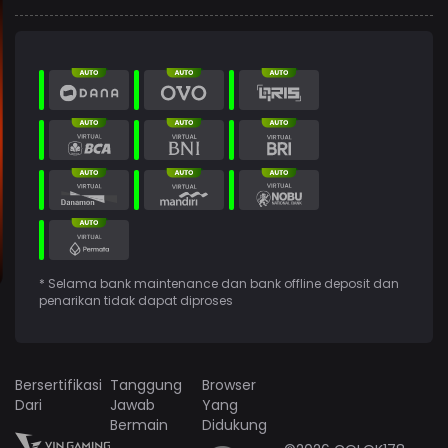
* Selama bank maintenance dan bank offline deposit dan
penarikan tidak dapat diproses
Bersertifikasi
Tanggung
Browser
Dari
Jawab
Yang
Bermain
Didukung