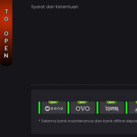
TAP TO OPEN
Syarat dan Ketentuan
* Selama bank maintenance dan bank offline deposi