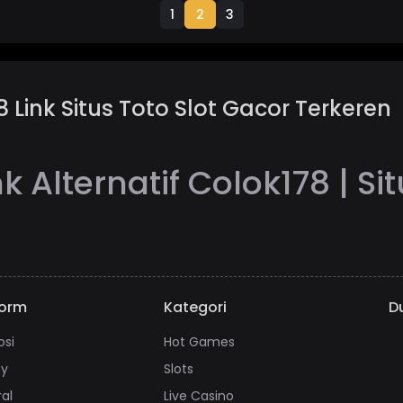
1
2
3
8 Link Situs Toto Slot Gacor Terkeren
nk Alternatif Colok178 | S
form
Kategori
D
si
Hot Games
ty
Slots
ral
Live Casino