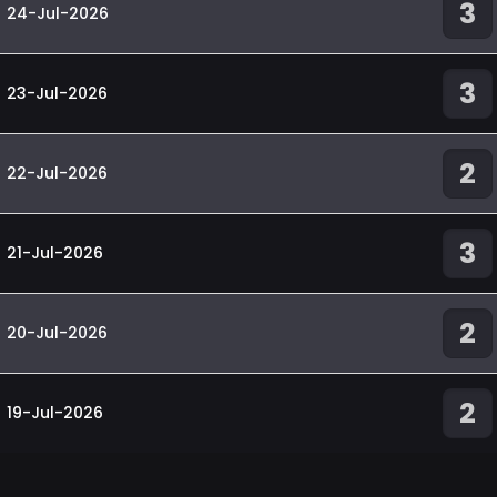
3
24-Jul-2026
3
23-Jul-2026
2
22-Jul-2026
3
21-Jul-2026
2
20-Jul-2026
2
19-Jul-2026