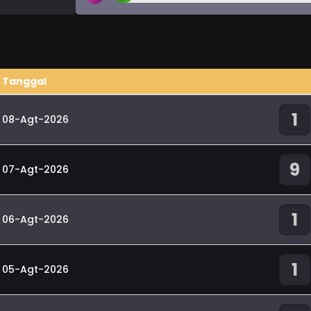
Tanggal
1
08-Agt-2026
9
07-Agt-2026
1
06-Agt-2026
1
05-Agt-2026