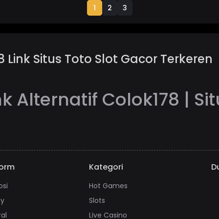
1
2
3
8 Link Situs Toto Slot Gacor Terkeren
nk Alternatif Colok178 | S
form
Kategori
D
si
Hot Games
ty
Slots
ral
Live Casino