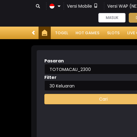
Versi Mobile
Versi WAP (N
MASUK
TOGEL
HOT GAMES
SLOTS
LIVE
Pasaran
Filter
Cari