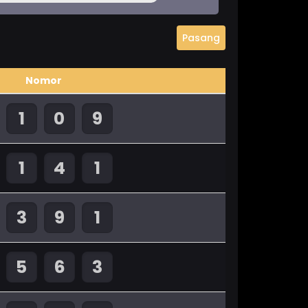
Pasang
Nomor
1
0
9
1
4
1
3
9
1
5
6
3