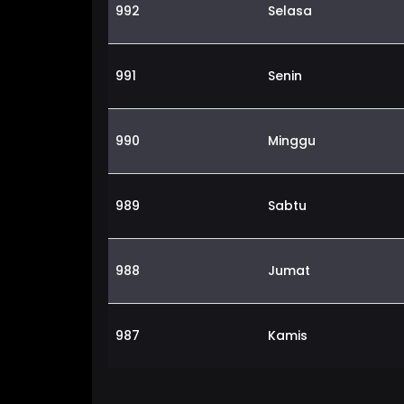
992
Selasa
991
Senin
990
Minggu
989
Sabtu
988
Jumat
987
Kamis