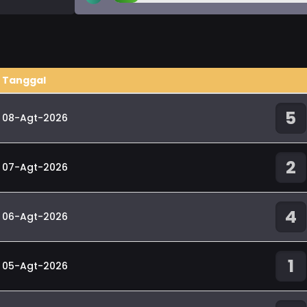
Tanggal
5
08-Agt-2026
2
07-Agt-2026
4
06-Agt-2026
1
05-Agt-2026