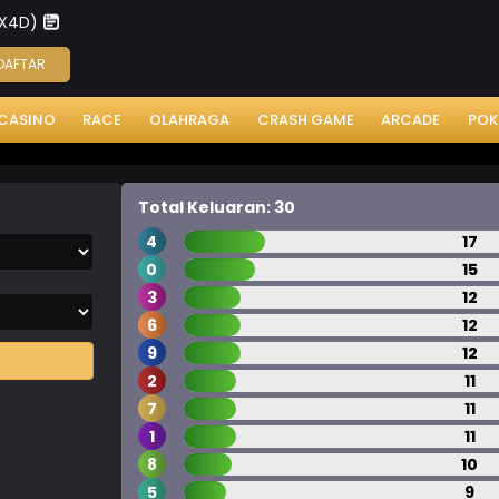
EX4D)
DAFTAR
 CASINO
RACE
OLAHRAGA
CRASH GAME
ARCADE
POK
Total Keluaran: 30
4
17
0
15
3
12
6
12
9
12
2
11
7
11
1
11
8
10
5
9