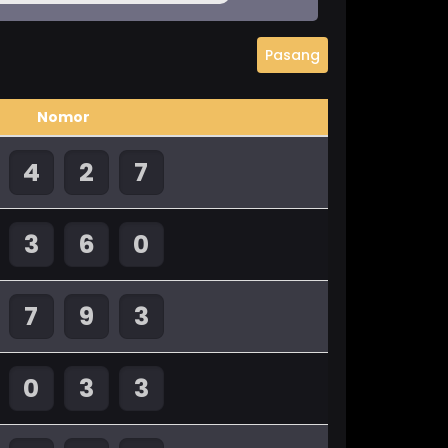
Pasang
Nomor
4
2
7
3
6
0
7
9
3
0
3
3