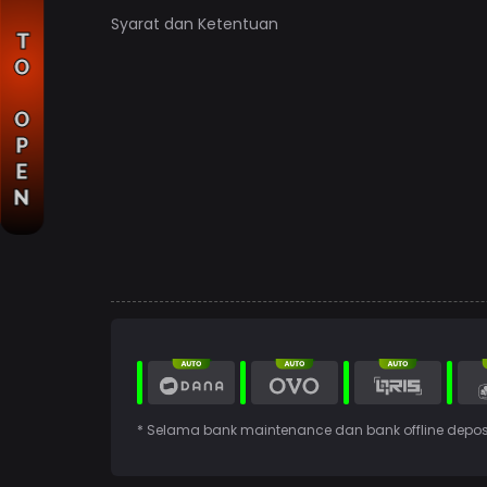
TAP TO OPEN
Syarat dan Ketentuan
* Selama bank maintenance dan bank offline deposi