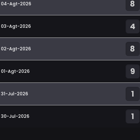
8
04-Agt-2026
4
03-Agt-2026
8
02-Agt-2026
9
01-Agt-2026
1
31-Jul-2026
1
30-Jul-2026