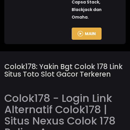
Capsa Stack,
Blackjack dan
Omaha.
MAIN
Colok178: Yakin Bgt Colok 178 Link
Situs Toto Slot Gacor Terkeren
Colok178 - Login Link
Alternatif Colok178 |
Situs Nexus Colok 178