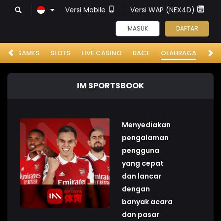
Versi Mobile
Versi WAP (NEX4D)
MASUK
DAFTAR
HOT GAMES
SLOTS
LIVE CASINO
RACE
OLAHRAGA
CRA
IM SPORTSBOOK
Menyediakan
pengalaman
pengguna
yang cepat
dan lancar
dengan
banyak acara
dan pasar