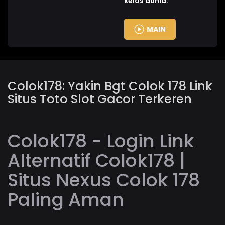
kelas dunia.
MAIN
Colok178: Yakin Bgt Colok 178 Link
Situs Toto Slot Gacor Terkeren
Colok178 - Login Link
Alternatif Colok178 |
Situs Nexus Colok 178
Paling Aman