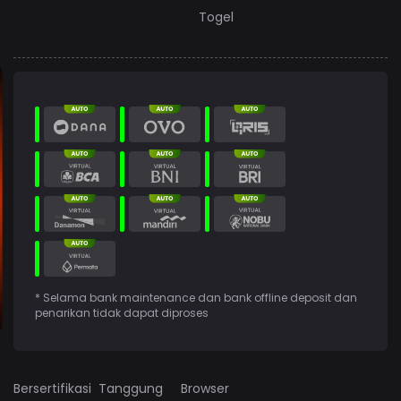
Togel
* Selama bank maintenance dan bank offline deposit dan
penarikan tidak dapat diproses
Bersertifikasi
Tanggung
Browser