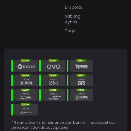
E-Sports
Sabung
Ayam
Togel
* Selama bank maintenance dan bank offline deposit dan
penarikan tidak dapat diproses