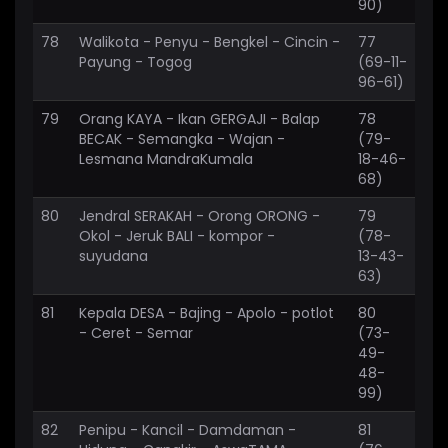
90)
78
Walikota - Penyu - Bengkel - Cincin -
77
Payung - Togog
(69-11-
96-61)
79
Orang KAYA - Ikan GERGAJI - Balap
78
BECAK - Semangka - Wajan -
(79-
Lesmana MandraKumala
18-46-
68)
80
Jendral SERAKAH - Orong ORONG -
79
Okol - Jeruk BALI - kompor -
(78-
suyudana
13-43-
63)
81
Kepala DESA - Bajing - Apolo - potlot
80
- Ceret - Semar
(73-
49-
48-
99)
82
Penipu - Kancil - Damdaman -
81