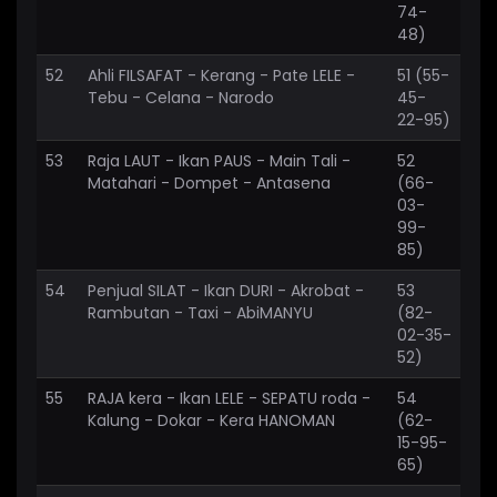
74-
48)
52
Ahli FILSAFAT - Kerang - Pate LELE -
51 (55-
Tebu - Celana - Narodo
45-
22-95)
53
Raja LAUT - Ikan PAUS - Main Tali -
52
Matahari - Dompet - Antasena
(66-
03-
99-
85)
54
Penjual SILAT - Ikan DURI - Akrobat -
53
Rambutan - Taxi - AbiMANYU
(82-
02-35-
52)
55
RAJA kera - Ikan LELE - SEPATU roda -
54
Kalung - Dokar - Kera HANOMAN
(62-
15-95-
65)