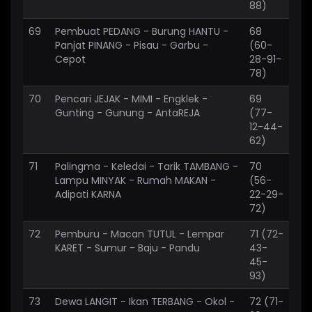
88)
69
Pembuat PEDANG - Burung HANTU -
68
Panjat PINANG - Pisau - Garbu -
(60-
Cepot
28-91-
78)
70
Pencari JEJAK - MIMI - Engklek -
69
Gunting - Gunung - AntaREJA
(77-
12-44-
62)
71
Palingma - Keledai - Tarik TAMBANG -
70
Lampu MINYAK - Rumah MAKAN -
(56-
Adipati KARNA
22-29-
72)
72
Pemburu - Macan TUTUL - Lempar
71 (72-
KARET - Sumur - Baju - Pandu
43-
45-
93)
73
Dewa LANGIT - Ikan TERBANG - Okol -
72 (71-