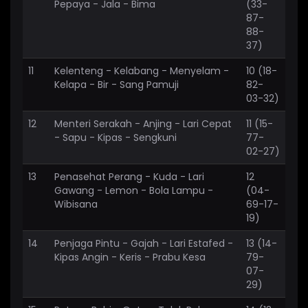
Pepaya - Jala - Bima
(33-
87-
88-
37)
11
Kelenteng - Kelabang - Menyelam -
10 (18-
Kelapa - Bir - Sang Pamuji
82-
03-32)
12
Menteri Serakah - Anjing - Lari Cepat
11 (15-
- Sapu - Kipas - Sengkuni
77-
02-27)
13
Penasehat Perang - Kuda - Lari
12
Gawang - Lemon - Bola Lampu -
(04-
Wibisana
69-17-
19)
14
Penjaga Pintu - Gajah - Lari Estafed -
13 (14-
Kipas Angin - Keris - Prabu Kesa
79-
07-
29)