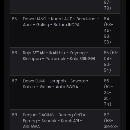
97-
79)
65
Dewa UANG - Kuda LAUT - Bandulan -
64
Apel - Guling - Betara INDRA
(63-
46-
98-
96)
66
Raja SETAN - IKAN hiu - Kayang -
65 (61-
Klompen - Petromak - Kala SRINGGI
04-
90-
54)
67
Dewa BUMI - Jerapah - Sawatan -
66
Sukun - Gelas - Anta BOGA
(52-
24-
25-
74)
68
Penjual DAGING - Burung ONTA -
67
Egrang - Sendok - Korek API -
(58-
ABILAWA
38-23-