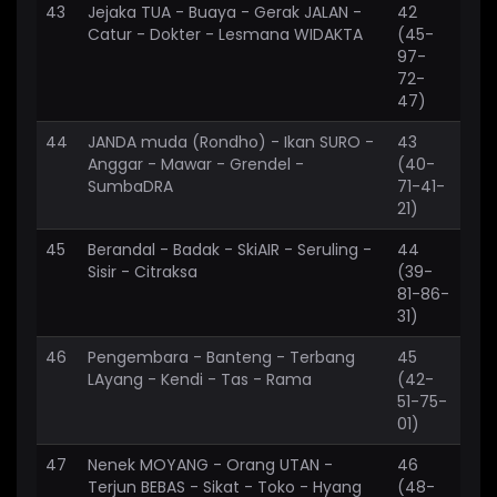
43
Jejaka TUA - Buaya - Gerak JALAN -
42
Catur - Dokter - Lesmana WIDAKTA
(45-
97-
72-
47)
44
JANDA muda (Rondho) - Ikan SURO -
43
Anggar - Mawar - Grendel -
(40-
SumbaDRA
71-41-
21)
45
Berandal - Badak - SkiAIR - Seruling -
44
Sisir - Citraksa
(39-
81-86-
31)
46
Pengembara - Banteng - Terbang
45
LAyang - Kendi - Tas - Rama
(42-
51-75-
01)
47
Nenek MOYANG - Orang UTAN -
46
Terjun BEBAS - Sikat - Toko - Hyang
(48-