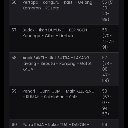
56
Pertapa - Kanguru - Kasti - Gelang -
55 (51-
Kemaron - RDseta
39-
20-
89)
57
Budak - Ikan DUYUNG - BERINGEN -
56
Kenanga - Cikar - Limbuk
(70-
41-71-
91)
58
Anak SAKTI - Ulat SUTRA - LAYANG
57
layang - Sepatu - Ranjang - Gatot
(74-
KACA
08-
47-
58)
59
Penari - Cumi CUMI - Main KELERENG
58
- RUMAH - Sekolahan - Selir
(67-
07-
94-
57)
60
Putra RAJA - KakakTUA - DAKON -
59