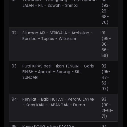
JALAN - PIL - Sawah - Shinta
(93-
26-
68-
76)
92
Siluman AIR - SERIGALA - Ambulan -
91
Bambu - Toples - Witaksini
(99-
06-
66-
56)
93
Putri KIPAS besi - Ikan TENGIRI - Garis
92
FINISH - Apokat - Sarung - Siti
(95-
SUNDARI
47-
62-
97)
94
Penjilat - Babi HUTAN - Perahu LAYAR
93
- Kaos KAKI - LAPANGAN - Durna
(90-
21-61-
71)
95
Kwan KONG - Ikan KAKAP -
94