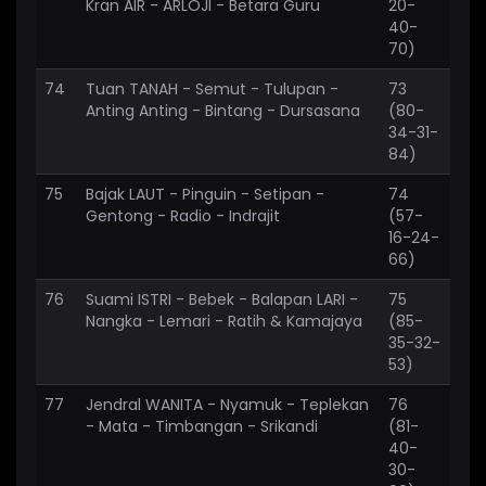
Kran AIR - ARLOJI - Betara Guru
20-
40-
70)
74
Tuan TANAH - Semut - Tulupan -
73
Anting Anting - Bintang - Dursasana
(80-
34-31-
84)
75
Bajak LAUT - Pinguin - Setipan -
74
Gentong - Radio - Indrajit
(57-
16-24-
66)
76
Suami ISTRI - Bebek - Balapan LARI -
75
Nangka - Lemari - Ratih & Kamajaya
(85-
35-32-
53)
77
Jendral WANITA - Nyamuk - Teplekan
76
- Mata - Timbangan - Srikandi
(81-
40-
30-