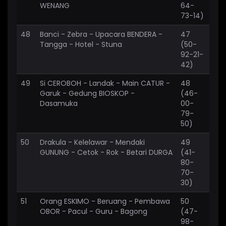
WENANG
64-
73-14)
48
Banci - Zebra - Upacara BENDERA -
47
Tangga - Hotel - Stuna
(50-
92-21-
42)
49
Si CEROBOH - Landak - Main CATUR -
48
Garuk - Gedung BIOSKOP -
(46-
Dasamuka
00-
79-
50)
50
Drakula - Kelelawar - Mendaki
49
GUNUNG - Cetok - Rok - Betari DURGA
(41-
80-
70-
30)
51
Orang ESKIMO - Beruang - Pembawa
50
OBOR - Pacul - Guru - Bagong
(47-
98-