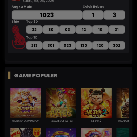
Sabtu, 08/08/2026
Angka Main
Colok Bebas
An
1023
1
3
Shio
Top 2D
Sh
32
30
03
12
10
31
Top 3D
213
301
023
130
120
302
GAME POPULER
GATES OF OLYMPUS POP
TREASURES OF AZTEC
NEZHA 2