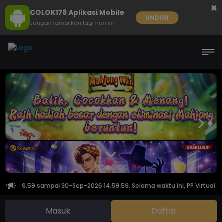
×
COLOK178 Aplikasi Mobile
UNDUH
Jangan tampilkan lagi hari ini
ri 14.59.59 sampai 30-Sep-2026 14.59.59. Selama waktu ini, PP Virtual
Masuk
Daftar