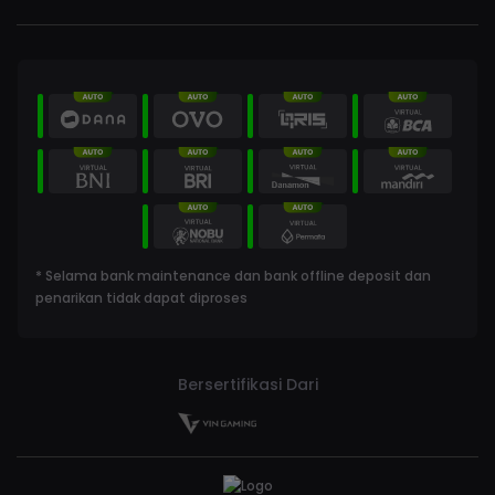
* Selama bank maintenance dan bank offline deposit dan
penarikan tidak dapat diproses
Bersertifikasi Dari