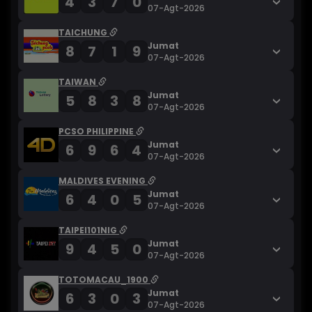
4
3
7
0
07-Agt-2026
TAICHUNG
Jumat
8
7
1
9
07-Agt-2026
TAIWAN
Jumat
5
8
3
8
07-Agt-2026
PCSO PHILIPPINE
Jumat
6
9
6
4
07-Agt-2026
MALDIVES EVENING
Jumat
6
4
0
5
07-Agt-2026
TAIPEI101NIG
Jumat
9
4
5
0
07-Agt-2026
TOTOMACAU_1900
Jumat
6
3
0
3
07-Agt-2026