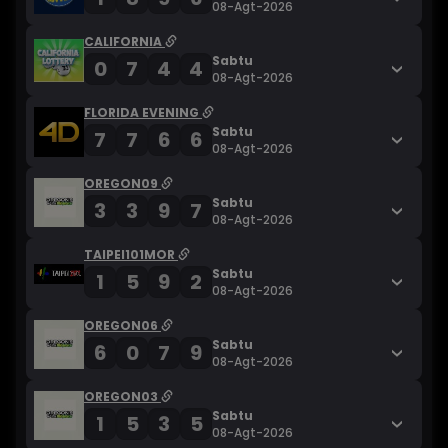
08-Agt-2026
CALIFORNIA
Sabtu
0
7
4
4
08-Agt-2026
FLORIDA EVENING
Sabtu
7
7
6
6
08-Agt-2026
OREGON09
Sabtu
3
3
9
7
08-Agt-2026
TAIPEI101MOR
Sabtu
1
5
9
2
08-Agt-2026
OREGON06
Sabtu
6
0
7
9
08-Agt-2026
OREGON03
Sabtu
1
5
3
5
08-Agt-2026