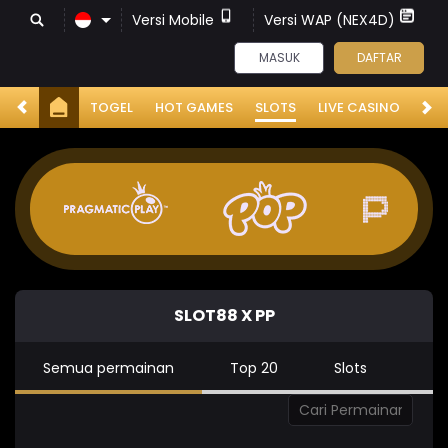
Versi Mobile
Versi WAP (NEX4D)
MASUK
DAFTAR
TOGEL
HOT GAMES
SLOTS
LIVE CASINO
RA
SLOT88 X PP
Semua permainan
Top 20
Slots